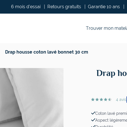
6 mois d’essai
|
Retours gratuits
|
Garantie 10 ans
|
Trouver mon matel
Drap housse coton lavé bonnet 30 cm
Drap ho
4 avis
Coton lavé prem
Aspect légèremen