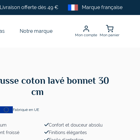
Livraison offerte dès 49 €
Marque française
as
Notre marque
Mon compte
Mon panier
usse coton lavé bonnet 30
cm
Fabriqué en UE
ium
Confort et douceur absolu
t froissé
Finitions élégantes