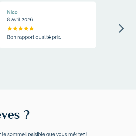
Nico
pasc
8 avril 2026
21 oc
Drap housse coton lavé bonnet 30 cm - SOMEO
Drap 
Bon rapport qualité prix.
cher 
êves ?
z le sommeil paisible que vous méritez !