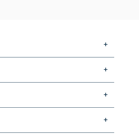
+
+
+
+