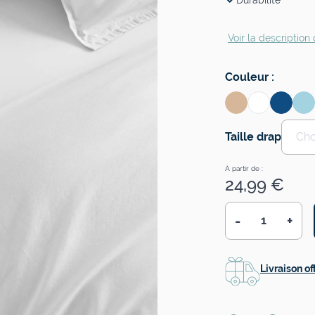
Durabilité
Voir la description 
Couleur
:
Taille drap
Cho
À partir de :
24,99 €
-
+
Quantité
Livraison of