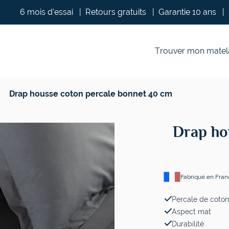
6 mois d’essai
|
Retours gratuits
|
Garantie 10 ans
|
Trouver mon matel
Drap housse coton percale bonnet 40 cm
Drap ho
Fabriqué en Fra
Percale de coto
Aspect mat
Durabilité