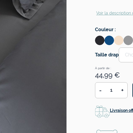
Voir la description 
Couleur
:
Taille drap
Cho
À partir de :
44,99 €
-
+
Quantité
Livraison of