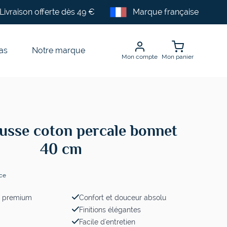
Livraison offerte dès 49 €
Marque française
as
Notre marque
Mon compte
Mon panier
usse coton percale bonnet
40 cm
nce
n premium
Confort et douceur absolu
Finitions élégantes
Facile d'entretien