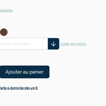
détaillée
isissez une taille
Guide des tailles
Ajouter au panier
ferte à domicile dès 49 €