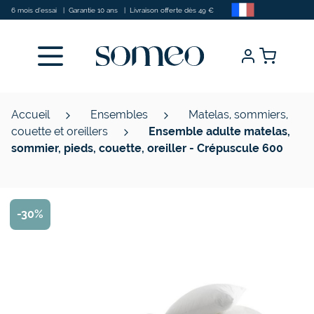
Allez au contenu
6 mois d’essai
|
Garantie 10 ans
|
Livraison offerte dès 49 €
Accueil
Ensembles
Matelas, sommiers,
couette et oreillers
Ensemble adulte matelas,
sommier, pieds, couette, oreiller - Crépuscule 600
-30%