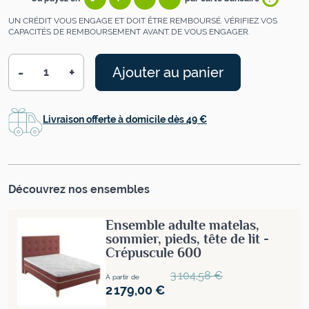
UN CRÉDIT VOUS ENGAGE ET DOIT ÊTRE REMBOURSÉ. VÉRIFIEZ VOS
CAPACITÉS DE REMBOURSEMENT AVANT DE VOUS ENGAGER.
-
+
Ajouter au panier
Quantité
Livraison offerte à domicile dès 49 €
Découvrez nos ensembles
Ensemble adulte matelas,
sommier, pieds, tête de lit -
Crépuscule 600
Prix normal
3 104,58 €
À partir de
2 179,00 €