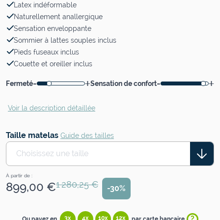
Latex indéformable
Naturellement anallergique
Sensation enveloppante
Sommier à lattes souples inclus
Pieds fuseaux inclus
Couette et oreiller inclus
-
+
-
+
Fermeté
Sensation de confort
Voir la description détaillée
Taille matelas
Guide des tailles
Choisissez une taille
À partir de :
1 280,25 €
899,00 €
-30%
?
3x
4x
10x
12x
Ou payez en
par carte bancaire