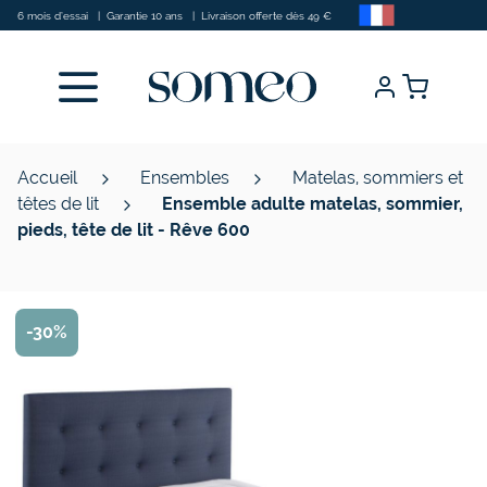
Allez au contenu
6 mois d’essai
|
Garantie 10 ans
|
Livraison offerte dès 49 €
Accueil
Ensembles
Matelas, sommiers et
têtes de lit
Ensemble adulte matelas, sommier,
pieds, tête de lit - Rêve 600
-30%