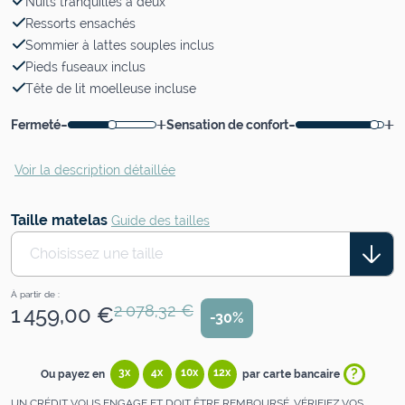
Nuits tranquilles à deux
Ressorts ensachés
Sommier à lattes souples inclus
Pieds fuseaux inclus
Tête de lit moelleuse incluse
-
+
-
+
Fermeté
Sensation de confort
Voir la description détaillée
Taille matelas
Guide des tailles
Choisissez une taille
À partir de :
2 078,32 €
1 459,00 €
-30%
?
3x
4x
10x
12x
Ou payez en
par carte bancaire
UN CRÉDIT VOUS ENGAGE ET DOIT ÊTRE REMBOURSÉ. VÉRIFIEZ VOS