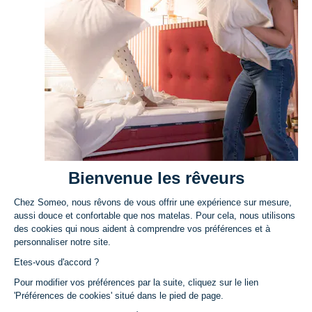
Nos rêveurs sont comblés
4,50/5 sur 7375 avis
CONTACT
Bienvenue les rêveurs
PRODUITS
Chez Someo, nous rêvons de vous offrir une expérience sur mesure,
03.74.47.12.88
Matelas
aussi douce et confortable que nos matelas. Pour cela, nous utilisons
Du lundi au vendredi,
des cookies qui nous aident à comprendre vos préférences et à
Ensembles
SERVICES
de 9h à 18h
personnaliser notre site.
Sommiers
Modes de paiement
Contactez-nous
Etes-vous d'accord ?
Têtes de lit
Paiement en plusieurs fois avec Oney
FAQ
Pour modifier vos préférences par la suite, cliquez sur le lien
SOMEO & VOUS
'Préférences de cookies' situé dans le pied de page.
Surmatelas
Modes de livraison
Nos engagements