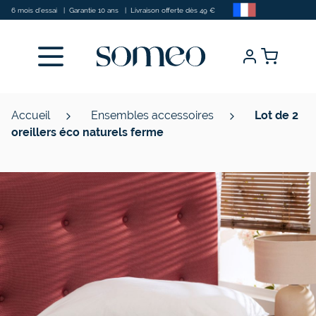
Allez au contenu
6 mois d’essai
|
Garantie 10 ans
|
Livraison offerte dès 49 €
Accueil
Ensembles accessoires
Lot de 2
oreillers éco naturels ferme