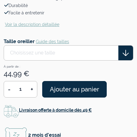
Durabilité
Facile à entretenir
Voir la description détaillée
Taille oreiller
Guide des tailles
Choisissez une taille
À partir de :
44,99 €
-
+
Ajouter au panier
Quantité
Livraison offerte à domicile dès 49 €
2 mois d’essai