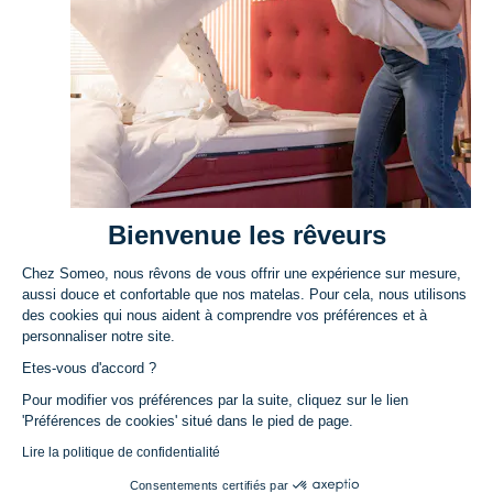
Nos rêveurs sont comblés
4,50/5 sur 7378 avis
CONTACT
Bienvenue les rêveurs
PRODUITS
Chez Someo, nous rêvons de vous offrir une expérience sur mesure,
03.74.47.12.88
Matelas
aussi douce et confortable que nos matelas. Pour cela, nous utilisons
Du lundi au vendredi,
des cookies qui nous aident à comprendre vos préférences et à
Ensembles
SERVICES
de 9h à 18h
personnaliser notre site.
Sommiers
Modes de paiement
Contactez-nous
Etes-vous d'accord ?
Têtes de lit
Paiement en plusieurs fois avec Oney
FAQ
Pour modifier vos préférences par la suite, cliquez sur le lien
SOMEO & VOUS
'Préférences de cookies' situé dans le pied de page.
Surmatelas
Modes de livraison
Nos engagements
Lire la politique de confidentialité
Fait avec
Couettes
à Wattrelos
6 mois d'essai
Notre magazine
Consentements certifiés par