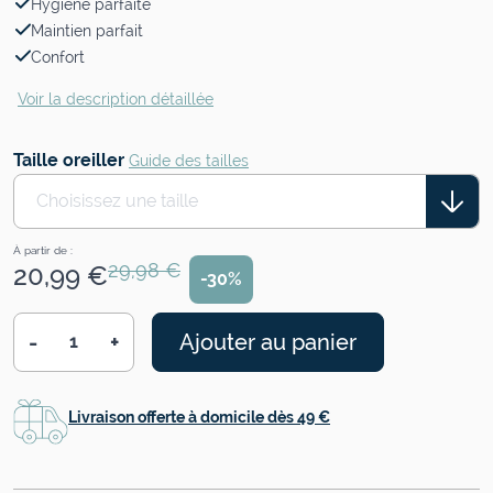
Hygiène parfaite
Maintien parfait
Confort
Voir la description détaillée
Taille oreiller
Guide des tailles
Choisissez une taille
À partir de :
29,98 €
20,99 €
-30%
-
+
Ajouter au panier
Quantité
Livraison offerte à domicile dès 49 €