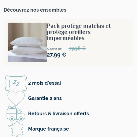
Découvrez nos ensembles
Pack protège matelas et
protège oreillers
imperméables
Prix normal
39,98 €
À partir de
27,99 €
2 mois d’essai
Garantie 2 ans
Retours & livraison offerts
Marque française