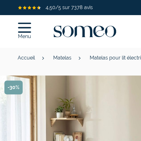
Allez au contenu
4,50/5 sur 7378 avis
Menu
Accueil
Matelas
Matelas pour lit électr
-30%