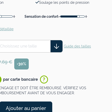
ion
Soulage les points de pression
+
-
+
Sensation de confort
détaillée
Choisissez une taille
Guide des tailles
7,69 €
-30%
?
par carte bancaire
ENGAGE ET DOIT ÊTRE REMBOURSÉ. VÉRIFIEZ VOS
EMBOURSEMENT AVANT DE VOUS ENGAGER.
Ajouter au panier