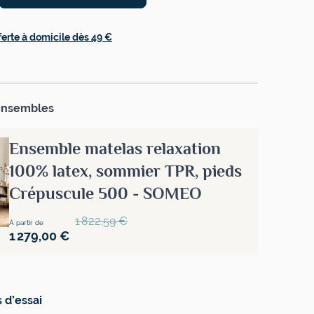
ferte à domicile dès 49 €
ensembles
Ensemble matelas relaxation
100% latex, sommier TPR, pieds
Crépuscule 500 - SOMEO
Prix normal
1 822,59 €
À partir de
1 279,00 €
 d’essai