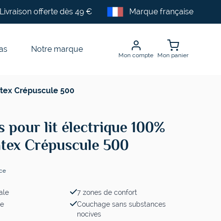
Livraison offerte dès 49 €
Marque française
as
Notre marque
Mon compte
Mon panier
latex Crépuscule 500
 pour lit électrique 100%
atex Crépuscule 500
nce
ale
7 zones de confort
le
Couchage sans substances
nocives