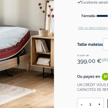
Excellente aérat
-
Fermeté
Voir la description 
Taille matelas
À partir de :
56
399,00 €
3x
Ou payez en
UN CRÉDIT VOUS 
CAPACITÉS DE R
-
+
Quantité