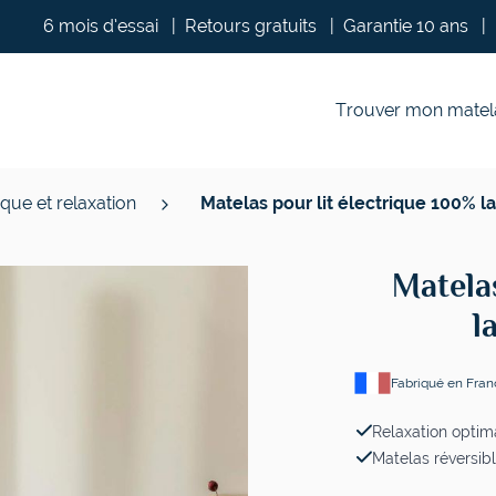
6 mois d’essai
|
Retours gratuits
|
Garantie 10 ans
|
Trouver mon matel
ique et relaxation
Matelas pour lit électrique 100% 
Matelas
l
Fabriqué en Fra
Relaxation optim
Matelas réversib