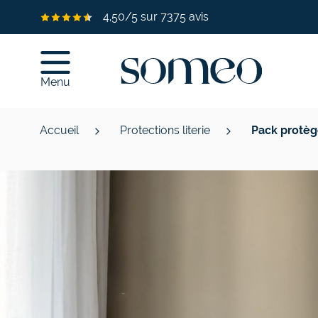
Allez au contenu
4,50/5 sur 7375 avis
Menu
Accueil
Protections literie
Pack protèg