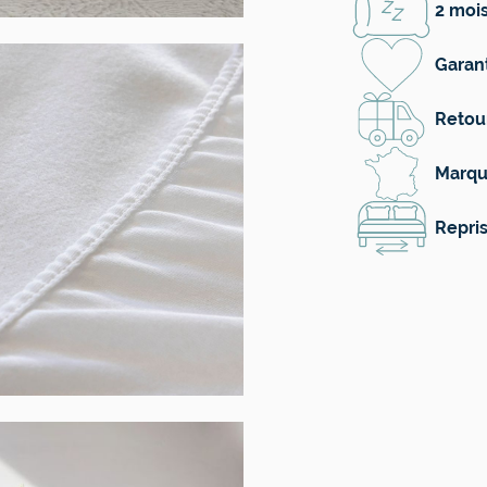
2 mois
Garant
Retour
Marqu
Repris