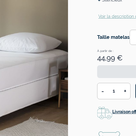
Silencieux
Voir la description 
Taille matelas
À partir de :
44,99 €
-
+
Quantité
Livraison of