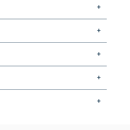
+
+
+
+
+