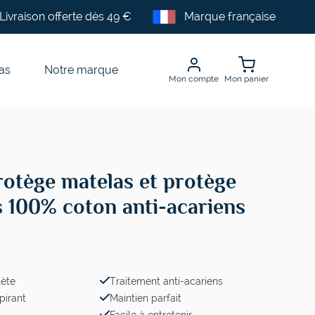
Livraison offerte dès 49 €
Marque française
as
Notre marque
Mon compte
Mon panier
rotège matelas et protège
s 100% coton anti-acariens
lète
Traitement anti-acariens
pirant
Maintien parfait