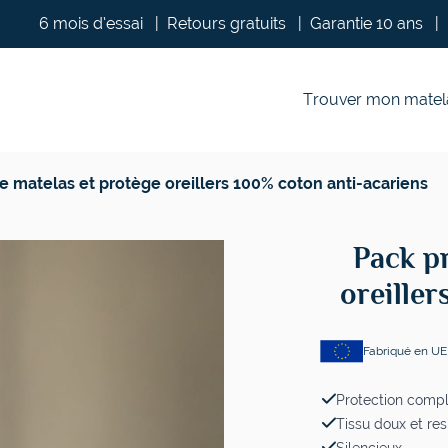
6 mois d’essai
|
Retours gratuits
|
Garantie 10 ans
|
Trouver mon matel
e matelas et protège oreillers 100% coton anti-acariens
Pack p
oreiller
Fabriqué en UE
Protection comp
Tissu doux et res