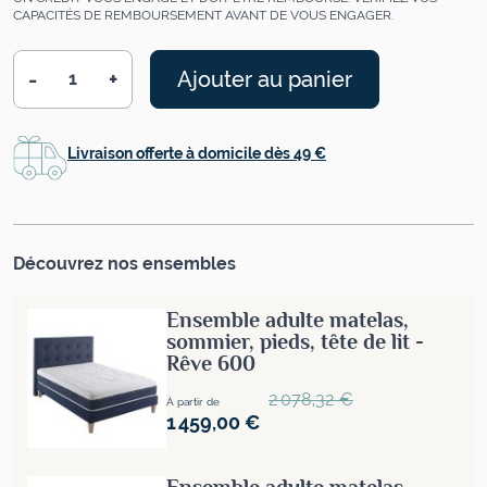
CAPACITÉS DE REMBOURSEMENT AVANT DE VOUS ENGAGER.
-
+
Ajouter au panier
Quantité
Livraison offerte à domicile dès 49 €
Découvrez nos ensembles
Ensemble adulte matelas,
sommier, pieds, tête de lit -
Rêve 600
Prix normal
2 078,32 €
À partir de
1 459,00 €
Ensemble adulte matelas,