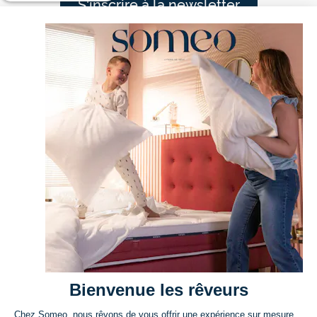
S'inscrire à la newsletter
Nos rêveurs sont comblés
4,50/5 sur 7375 avis
CONTACT
Bienvenue les rêveurs
PRODUITS
Chez Someo, nous rêvons de vous offrir une expérience sur mesure,
03.74.47.12.88