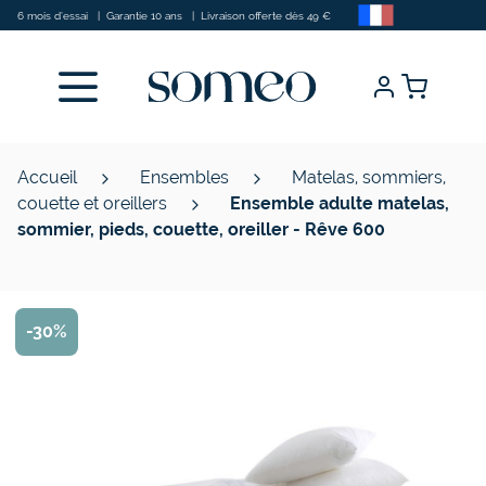
Allez au contenu
6 mois d’essai
|
Garantie 10 ans
|
Livraison offerte dès 49 €
Accueil
Ensembles
Matelas, sommiers,
couette et oreillers
Ensemble adulte matelas,
sommier, pieds, couette, oreiller - Rêve 600
-30%