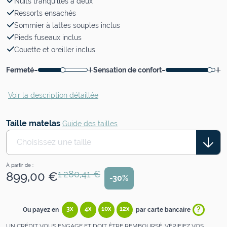
Nuits tranquilles à deux
Ressorts ensachés
Sommier à lattes souples inclus
Pieds fuseaux inclus
Couette et oreiller inclus
-
+
-
+
Fermeté
Sensation de confort
Voir la description détaillée
Taille matelas
Guide des tailles
Choisissez une taille
À partir de :
1 280,41 €
899,00 €
-30%
?
3x
4x
10x
12x
Ou payez en
par carte bancaire
UN CRÉDIT VOUS ENGAGE ET DOIT ÊTRE REMBOURSÉ. VÉRIFIEZ VOS